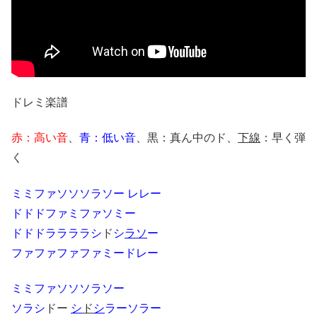
ドレミ楽譜
赤：高い音
、
青：低い音
、黒：真ん中のド、
下線
：早く弾
く
ミミファソソソラソー レレー
ドドドファミファソミー
ドドドララララシ
ド
シ
ラソ
ー
ファファファファミードレー
ミミファソソソラソー
ソラシ
ドー
シ
ド
シ
ラーソラー