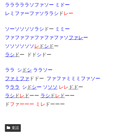
ラララララソファソー ミドー
レミファーファソララシ
ド
レー
ソーソソソソラシ
ドー
ミミー
ファファファファファファソ
ファレ
ー
ソソソソソソ
レ
ド
シ
ド
ー
ラシ
ド
ー ドド
シ
ドー
ララ シ
ド
シ
ララソー
ファミファ
ドドー
ファファミミミファソー
ラ
ララ
シ
ド
シ
ー ソ
ソソ
レレ
ドド
ー
ラシ
ド
レ
ド
ーー
ラシ
ド
レ
ド
ーー
ド
ファーーー
ミレ
ドーーー
童謡