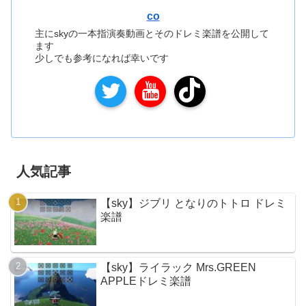
co
主にskyの一本指演奏動画とそのドレミ楽譜を公開して
ます
少しでも参考になれば幸いです
人気記事
【sky】ジブリ となりのトトロ ドレミ
楽譜
【sky】ライラック Mrs.GREEN
APPLEドレミ楽譜