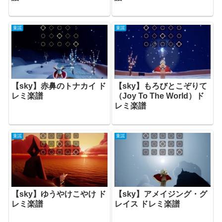
童謡
童謡
【sky】赤鼻のトナカイ ド
【sky】もろびとこぞりて
レミ楽譜
（Joy To The World）ド
レミ楽譜
童謡
童謡
【sky】ゆうやけこやけ ド
【sky】アメイジング・グ
レミ楽譜
レイス ドレミ楽譜