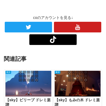
coのアカウントを見る↓
関連記事
童謡
童謡
【sky】ビリーブ ドレミ楽
【sky】もみの木 ドレミ楽
譜
譜