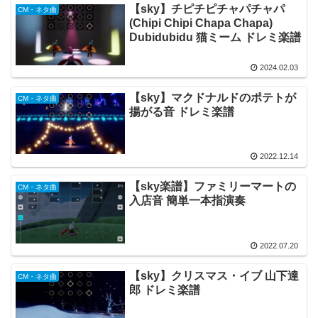
【sky】チピチピチャパチャパ
CM・ネタ曲
(Chipi Chipi Chapa Chapa)
Dubidubidu 猫ミーム ドレミ楽譜
2024.02.03
【sky】マクドナルドのポテトが
CM・ネタ曲
揚がる音 ドレミ楽譜
2022.12.14
【sky楽譜】ファミリーマートの
CM・ネタ曲
入店音 簡単一本指演奏
2022.07.20
【sky】クリスマス・イブ 山下達
CM・ネタ曲
郎 ドレミ楽譜