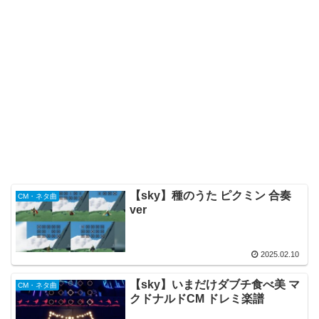
【sky】種のうた ピクミン 合奏
CM・ネタ曲
ver
2025.02.10
【sky】いまだけダブチ食べ美 マ
CM・ネタ曲
クドナルドCM ドレミ楽譜