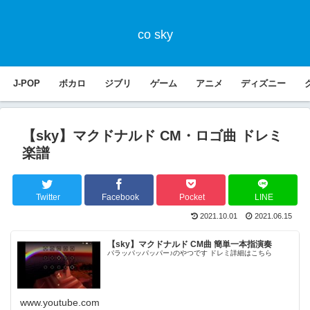
co sky
J-POP
ボカロ
ジブリ
ゲーム
アニメ
ディズニー
【sky】マクドナルド CM・ロゴ曲 ドレミ
楽譜
Twitter
Facebook
Pocket
LINE
2021.10.01
2021.06.15
【sky】マクドナルド CM曲 簡単一本指演奏
パラッパッパッパー♪のやつです ドレミ詳細はこちら
www.youtube.com