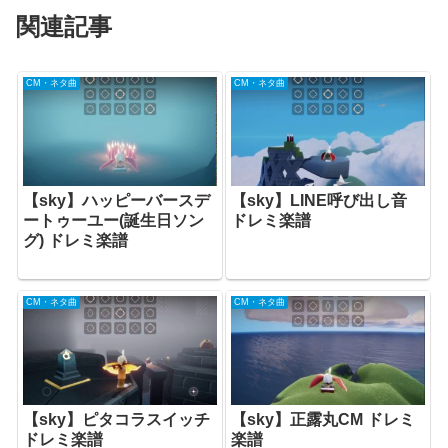
関連記事
CM・ネタ曲
CM・ネタ曲
【sky】ハッピーバースデ
【sky】LINE呼び出し音
ートゥーユー(誕生日ソン
ドレミ楽譜
グ) ドレミ楽譜
CM・ネタ曲
CM・ネタ曲
【sky】ピタコラスイッチ
【sky】正露丸CM ドレミ
ドレミ楽譜
楽譜