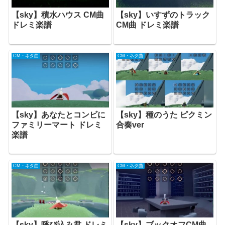
【sky】積水ハウス CM曲
【sky】いすずのトラック
ドレミ楽譜
CM曲 ドレミ楽譜
CM・ネタ曲
CM・ネタ曲
【sky】あなたとコンビに
【sky】種のうた ピクミン
ファミリーマート ドレミ
合奏ver
楽譜
CM・ネタ曲
CM・ネタ曲
【sky】呼び込み君 ドレミ
【sky】ブックオフCM曲