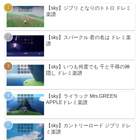
【sky】ジブリ となりのトトロ ドレミ
楽譜
【sky】スパークル 君の名は ドレミ楽
譜
【sky】いつも何度でも 千と千尋の神
隠し ドレミ楽譜
【sky】ライラック Mrs.GREEN
APPLEドレミ楽譜
【sky】カントリーロード ジブリ ドレ
ミ楽譜