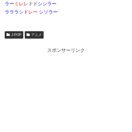
ラー
ミレレ
ドド
シシラー
ラララシ
ド
レー
シソラー
J-POP
アニメ
スポンサーリンク