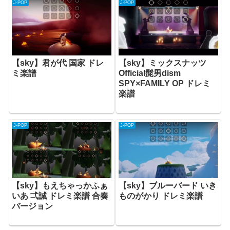
J-POP
J-POP
【sky】君が代 国家 ドレ
【sky】ミックスナッツ
ミ楽譜
Official髭男dism
SPY×FAMILY OP ドレミ
楽譜
J-POP
J-POP
【sky】もえちゃっかふぁ
【sky】ブルーバード いき
いあ 弌誠 ドレミ楽譜 合奏
ものがかり ドレミ楽譜
バージョン