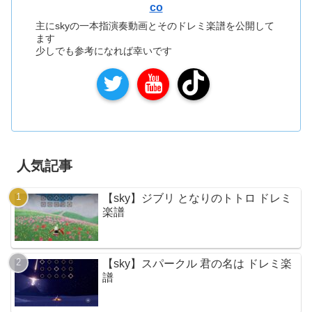
co
主にskyの一本指演奏動画とそのドレミ楽譜を公開して
ます
少しでも参考になれば幸いです
人気記事
【sky】ジブリ となりのトトロ ドレミ
楽譜
【sky】スパークル 君の名は ドレミ楽
譜