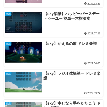
2022.12.21
【sky楽譜】ハッピーバースデー
童謡
トゥーユー 簡単一本指演奏
2022.07.21
【sky】かえるの歌 ドレミ楽譜
童謡
2022.04.03
【sky】ラジオ体操第一 ドレミ楽
童謡
譜
2022.03.24
【sky】幸せなら手をたたこう ド
童謡